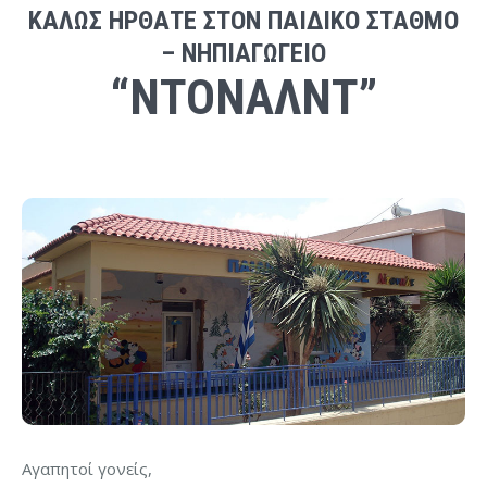
ΚΑΛΩΣ ΉΡΘΑΤΕ ΣΤΟΝ ΠΑΙΔΙΚΌ ΣΤΑΘΜΌ
– ΝΗΠΙΑΓΩΓΕΊΟ
“ΝΤΟΝΑΛΝΤ”
Αγαπητοί γονείς,