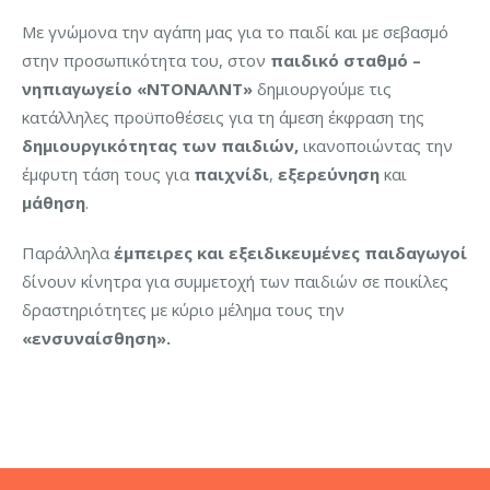
Με γνώμονα την αγάπη μας για το παιδί και με σεβασμό
στην προσωπικότητα του, στον
παιδικό σταθμό –
νηπιαγωγείο «ΝΤΟΝΑΛΝΤ»
δημιουργούμε τις
κατάλληλες προϋποθέσεις για τη άμεση έκφραση της
δημιουργικότητας των παιδιών,
ικανοποιώντας την
έμφυτη τάση τους για
παιχνίδι
,
εξερεύνηση
και
μάθηση
.
Παράλληλα
έμπειρες και εξειδικευμένες παιδαγωγοί
δίνουν κίνητρα για συμμετοχή των παιδιών σε ποικίλες
δραστηριότητες με κύριο μέλημα τους την
«ενσυναίσθηση».