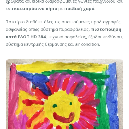
χρώματα και ειδικά διαμορφωμένες γωνιές παιχνιδιού και
ένα
καταπράσινο κήπο
με
παιδική χαρά
.
Το κτίριο διαθέτει όλες τις απαιτούμενες προδιαγραφές
ασφαλείας όπως σύστημα πυρασφάλειας,
πιστοποίηση
κατά ΕΛΟΤ HD 384
, τεχνικό ασφαλείας, έξοδοι κινδύνου,
σύστημα κεντρικής θέρμανσης και air condition.