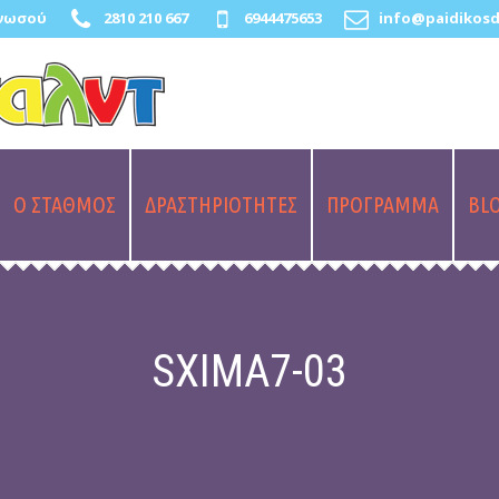
Κνωσού
2810 210 667
6944475653
info@paidikosd
Ο ΣΤΑΘΜΟΣ
ΔΡΑΣΤΗΡΙΟΤΗΤΕΣ
ΠΡΟΓΡΑΜΜΑ
BL
SXIMA7-03