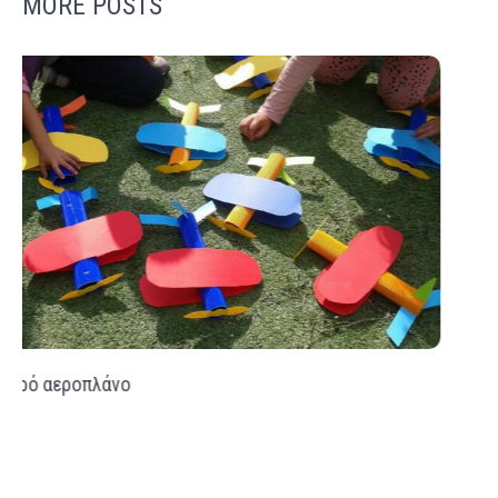
MORE POSTS
17η Νοέμβρη … εδώ Πολυτεχνείο