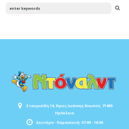
Σταυρινίδη 14, Άγιος Ιωάννης Κνωσού, 71409
Ηράκλειο
Δευτέρα - Παρασκευή: 07:00 - 16:00