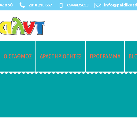
Κνωσού
2810 210 667
6944475653
info@paidikosd
Ο ΣΤΑΘΜΟΣ
ΔΡΑΣΤΗΡΙΟΤΗΤΕΣ
ΠΡΟΓΡΑΜΜΑ
BL