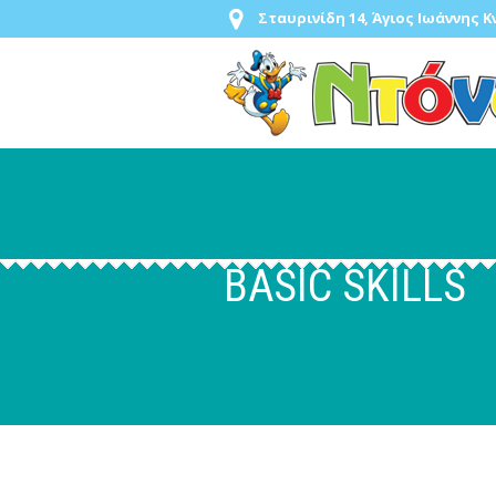
Σταυρινίδη 14, Άγιος Ιωάννης 
BASIC SKILLS