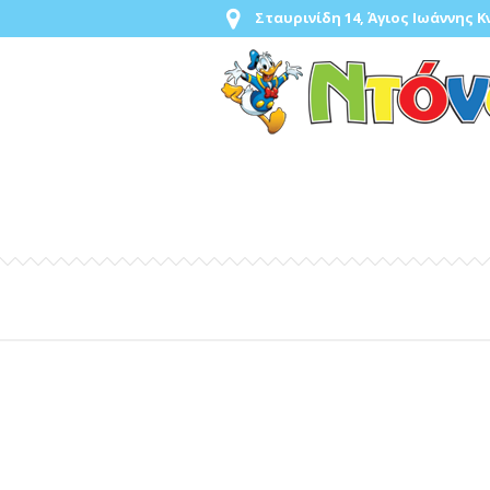
Σταυρινίδη 14, Άγιος Ιωάννης 