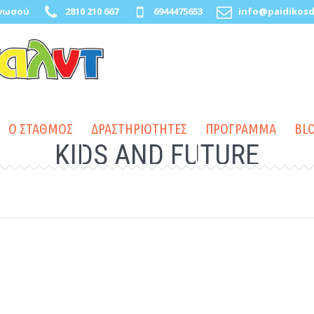
Κνωσού
2810 210 667
6944475653
info@paidikosd
Ο ΣΤΑΘΜΟΣ
ΔΡΑΣΤΗΡΙΟΤΗΤΕΣ
ΠΡΟΓΡΑΜΜΑ
BL
KIDS AND FUTURE