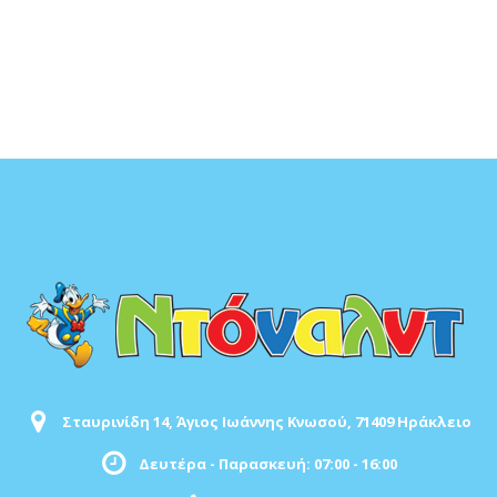
Σταυρινίδη 14, Άγιος Ιωάννης Κνωσού, 71409 Ηράκλειο
Δευτέρα - Παρασκευή: 07:00 - 16:00